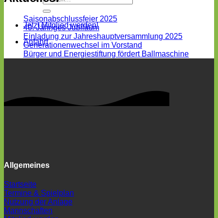
Saisonabschlussfeier 2025
Jetzt Mitglied werden!
40. Jähriges Jubiläum
Einladung zur Jahreshauptversammlung 2025
Anfahrt
Generationenwechsel im Vorstand
Bürger und Energiestiftung fördert Ballmaschine
Allgemeines
Startseite
Termine & Spielplan
Nutzung der Anlage
Mannschaften