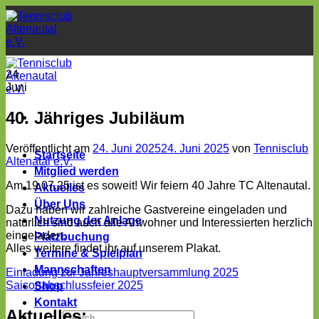
Zum
Inhalt
springen
24
Juni
40. Jähriges Jubiläum
Veröffentlicht am
24. Juni 2025
24. Juni 2025
von
Tennisclub
Startseite
Altenatal e.V.
Mitglied werden
Am 19.07.25 ist es soweit! Wir feiern 40 Jahre TC Altenautal.
Aktuelles
Über Uns
Dazu haben wir zahlreiche Gastvereine eingeladen und
Nutzung der Anlage
natürlich sind auch alle Anwohner und Interessierten herzlich
eingeladen.
Platzbuchung
Alles weitere findet ihr auf unserem Plakat.
Termine & Spielplan
Mannschaften
Einladung zur Jahreshauptversammlung 2025
Saisonabschlussfeier 2025
Shop
Kontakt
Aktuelles: