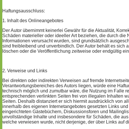
Haftungsausschluss:
1. Inhalt des Onlineangebotes
Der Autor übernimmt keinerlei Gewähr für die Aktualität, Korre
Schäden materieller oder ideeller Art beziehen, die durch di
Informationen verursacht wurden, sind grundsätzlich ausgeschl
sind freibleibend und unverbindlich. Der Autor behält es sic
löschen oder die Veröffentlichung zeitweise oder endgültig ein
2. Verweise und Links
Bei direkten oder indirekten Verweisen auf fremde Internetseit
Verantwortungsbereiches des Autors liegen, würde eine Haftung
technisch möglich und zumutbar wäre, die Nutzung im Falle rec
entsprechenden verlinkten Seiten frei von illegalen Inhalten wa
Seiten. Deshalb distanziert er sich hiermit ausdrücklich von al
innerhalb des eigenen Internetangebotes gesetzten Links und
eingerichteten Gästebüchern, Diskussionsforen und Mailingliste
unvollständige Inhalte und insbesondere für Schäden, die aus 
welche verwiesen wurde, nicht derjenige, der über Links auf die