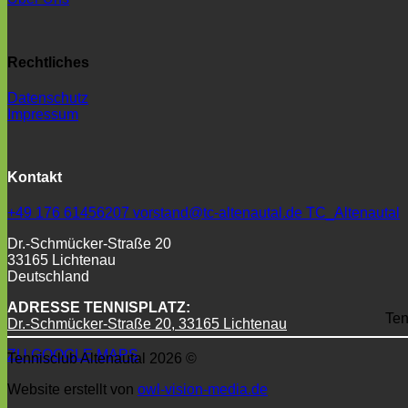
Rechtliches
Datenschutz
Impressum
Kontakt
+49 176 61456207
vorstand@tc-altenautal.de
TC_Altenautal
Dr.-Schmücker-Straße 20
33165 Lichtenau
Deutschland
ADRESSE TENNISPLATZ:
Ten
Dr.-Schmücker-Straße 20,
33165 Lichtenau
ZU GOOGLE MAPS
Tennisclub Altenautal 2026 ©
Website erstellt von
owl-vision-media.de