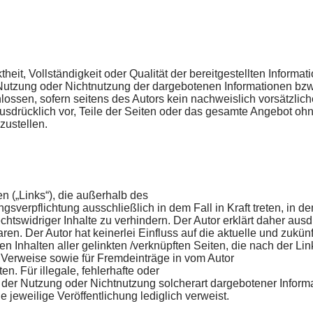
ktheit, Vollständigkeit oder Qualität der bereitgestellten Infor
e Nutzung oder Nichtnutzung der dargebotenen Informationen bzw.
ossen, sofern seitens des Autors kein nachweislich vorsätzlich
h ausdrücklich vor, Teile der Seiten oder das gesamte Angebot 
zustellen.
en („Links“), die außerhalb des
sverpflichtung ausschließlich in dem Fall in Kraft treten, in d
htswidriger Inhalte zu verhindern. Der Autor erklärt daher ausd
ren. Der Autor hat keinerlei Einfluss auf die aktuelle und zukün
len Inhalten aller gelinkten /verknüpften Seiten, die nach der Li
 Verweise sowie für Fremdeinträge in vom Autor
n. Für illegale, fehlerhafte oder
der Nutzung oder Nichtnutzung solcherart dargebotener Informati
 jeweilige Veröffentlichung lediglich verweist.