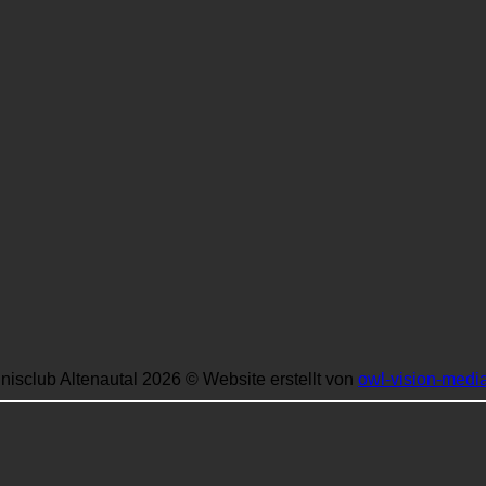
nisclub Altenautal 2026 © Website erstellt von
owl-vision-medi