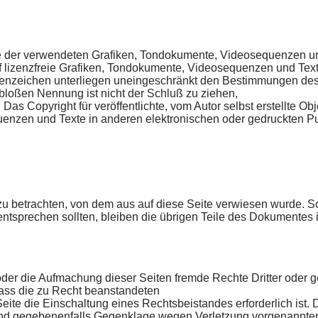
hte der verwendeten Grafiken, Tondokumente, Videosequenzen und
lizenzfreie Grafiken, Tondokumente, Videosequenzen und Texte 
renzeichen unterliegen uneingeschränkt den Bestimmungen des 
 bloßen Nennung ist nicht der Schluß zu ziehen,
as Copyright für veröffentlichte, vom Autor selbst erstellte Obje
nzen und Texte in anderen elektronischen oder gedruckten Pu
 zu betrachten, von dem aus auf diese Seite verwiesen wurde. S
entsprechen sollten, bleiben die übrigen Teile des Dokumentes in
der die Aufmachung dieser Seiten fremde Rechte Dritter oder g
dass die zu Recht beanstandeten
Seite die Einschaltung eines Rechtsbeistandes erforderlich is
und gegebenenfalls Gegenklage wegen Verletzung vorgenannte